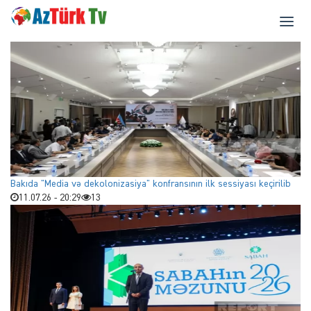
Bakıda "Media və dekolonizasiya" konfransının ilk sessiyası keçirilib
11.07.26 - 20:29
13