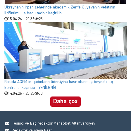
Ukraynanın İrpen şəhərində akademik Zərifə Əliyevanın vəfatının
ildönümü ilə bağlı tədbir keçirilib
15.04.26 - 20:36
23
Bakıda AQEM-in qadınların liderliyinə həsr olunmuş beynəlxalq
konfransı keçirilib - YENİLƏNİB
14.04.26 - 20:23
30
Daha çox
Təsisçi və Baş redaktor:Məhəbbət Allahverdiyev
Redaktor:Vəliyeva Bəsti