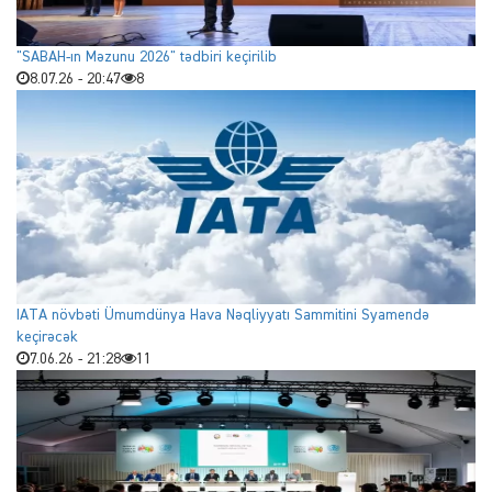
"SABAH-ın Məzunu 2026" tədbiri keçirilib
8.07.26 - 20:47
8
IATA növbəti Ümumdünya Hava Nəqliyyatı Sammitini Syamendə
keçirəcək
7.06.26 - 21:28
11