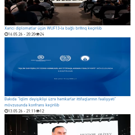
Xarici diplomatlar üçün WUF13-lə bağlı brifinq keçirilib
16.05.26 - 20:20
24
Bakıda "İqlim dəyişikliyi üzrə həmkarlar ittifaqlarının fəaliyyəti"
mövzusunda konfrans keçirilib
13.05.26 - 21:11
12