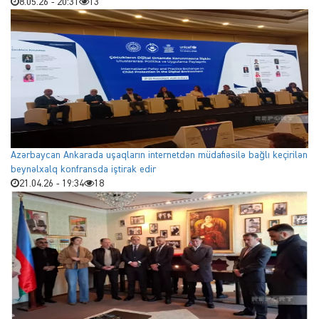
8.05.26 - 20:31
13
Azərbaycan Ankarada uşaqların internetdən müdafiəsilə bağlı keçirilən
beynəlxalq konfransda iştirak edir
21.04.26 - 19:34
18