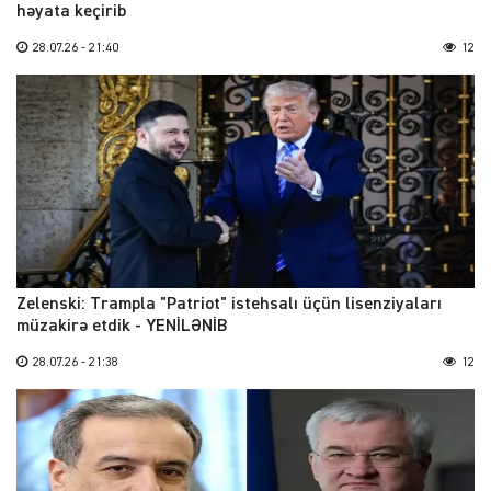
həyata keçirib
28.07.26 - 21:40
12
Zelenski: Trampla "Patriot" istehsalı üçün lisenziyaları
müzakirə etdik - YENİLƏNİB
28.07.26 - 21:38
12