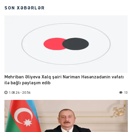
SON XƏBƏRLƏR
Mehriban Əliyeva Xalq şairi Nəriman Həsənzadənin vəfatı
ilə bağlı paylaşım edib
1.08.26 - 20:56
13