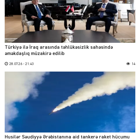
Türkiyə ilə İraq arasında təhlükəsizlik sahəsində
əməkdaşlıq müzakirə edilib
28.07.26 - 21:43
14
Husilər Səudiyyə Ərəbistanına aid tankerə raket hücumu