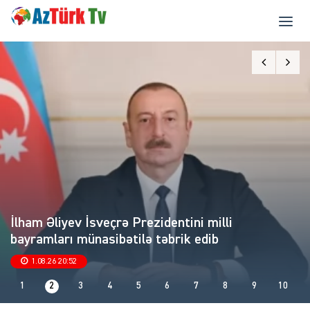
İlham Əliyev İsveçrə Prezidentini milli
bayramları münasibətilə təbrik edib
1.08.26 20:52
1
2
3
4
5
6
7
8
9
10