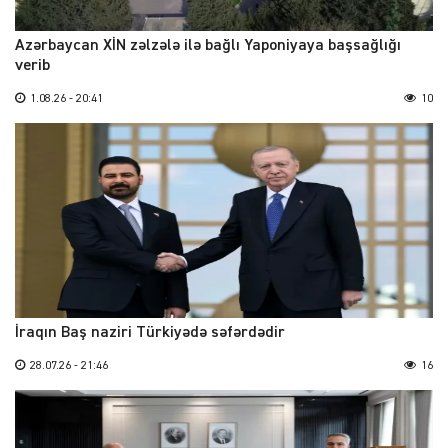
Azərbaycan XİN zəlzələ ilə bağlı Yaponiyaya başsağlığı
verib
1.08.26 - 20:41
10
İraqın Baş naziri Türkiyədə səfərdədir
28.07.26 - 21:46
16