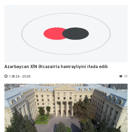
Azərbaycan XİN Əlcəzairlə həmrəyliyini ifadə edib
1.08.26 - 20:45
11