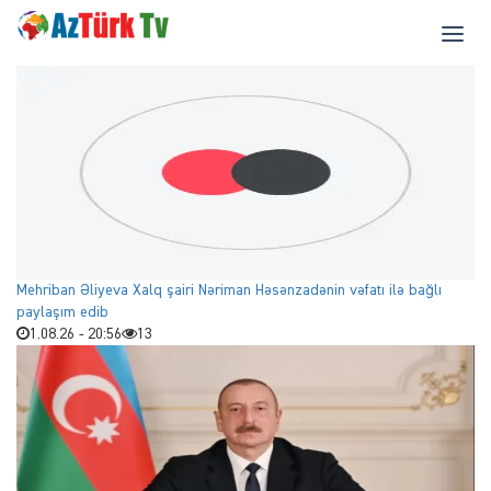
Mehriban Əliyeva Xalq şairi Nəriman Həsənzadənin vəfatı ilə bağlı
paylaşım edib
1.08.26 - 20:56
13