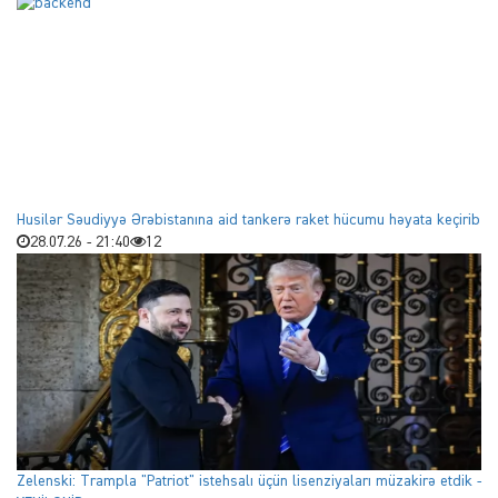
Husilər Səudiyyə Ərəbistanına aid tankerə raket hücumu həyata keçirib
28.07.26 - 21:40
12
Zelenski: Trampla "Patriot" istehsalı üçün lisenziyaları müzakirə etdik -