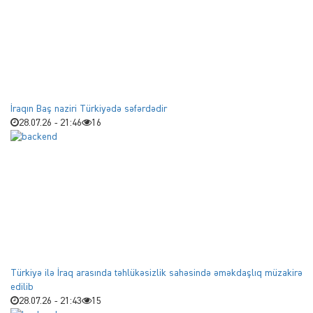
İraqın Baş naziri Türkiyədə səfərdədir
28.07.26 - 21:46
16
Türkiyə ilə İraq arasında təhlükəsizlik sahəsində əməkdaşlıq müzakirə
edilib
28.07.26 - 21:43
15