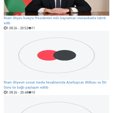
İlham Əliyev İsveçrə Prezidentini milli bayramları münasibətilə təbrik
edib
1.08.26 - 20:52
11
İlham Əliyevin sosial media hesablarında Azərbaycan Əlifbası və Dili
Günü ilə bağlı paylaşım edilib
1.08.26 - 20:48
10