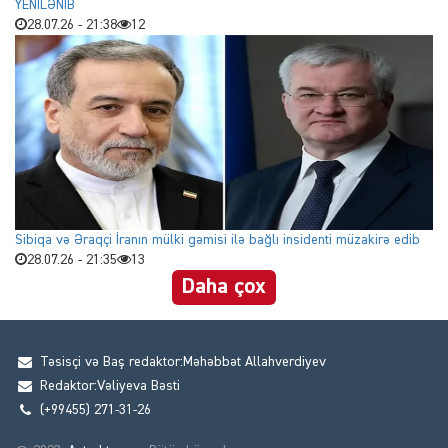
YENİLƏNİB
28.07.26 - 21:38
12
Sibiqa və Əraqçi İranın mülki gəmisi ilə bağlı insidenti müzakirə edib
28.07.26 - 21:35
13
Daha çox
Təsisçi və Baş redaktor:Məhəbbət Allahverdiyev
Redaktor:Vəliyeva Bəsti
(+99455) 271-31-26